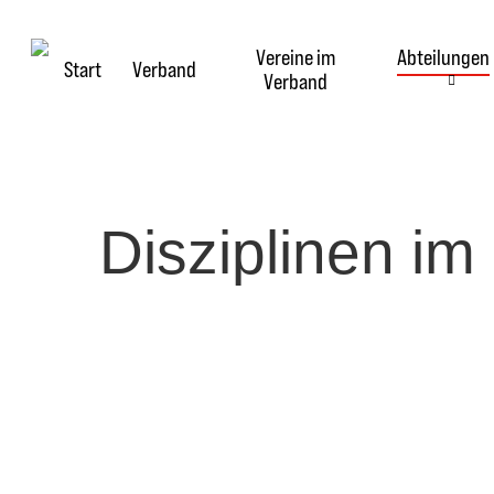
Skip
to
Vereine im
Abteilungen
main
Start
Verband
Verband
content
Disziplinen im