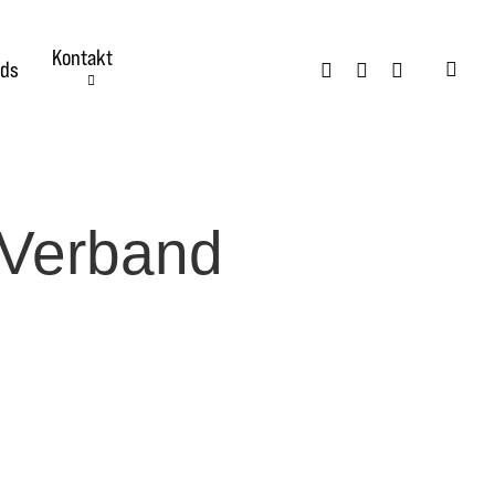
Kontakt
twitter
facebook
instagram
ds
searc
t Verband