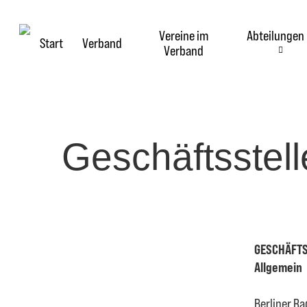
Skip
to
Vereine im
Abteilungen
main
Start
Verband
Verband
content
Geschäftsstell
GESCHÄFTS
Allgemein
Berliner Ra