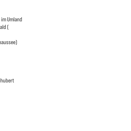
d im Umland
ald (
haussee)
chubert