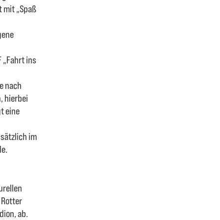
t mit „Spaß
igene
 „Fahrt ins
ie nach
, hierbei
t eine
usätzlich im
le.
urellen
 Rotter
dion, ab.