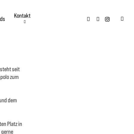
Kontakt
twitter
facebook
instagram
ds
searc
steht seit
dpolo zum
 und dem
en Platz in
n gerne