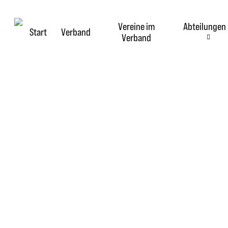
Skip
to
Vereine im
Abteilungen
main
Start
Verband
Verband
content