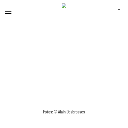
Skip
Menu
to
se
main
content
Fotos: © Alain Desbrosses