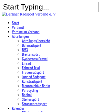
Skip
to
main
Close
content
Search
search
Menu
Start
Verband
Vereine im Verband
Abteilungen
Abteilungsübersicht
Bahnradsport
BMX
Breitensport
Cyclocross/Gravel
Einrad
Fahrrad Trial
Frauenradsport
Jugend Radsport
Kunstradsport
Mountainbike Berlin
Paracycling
Radball
Stehersport
Strassenradsport
Kalender