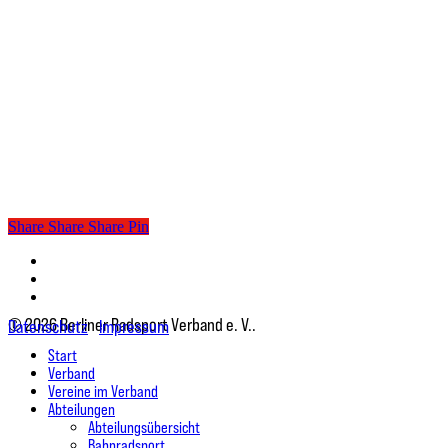
Share
Share
Share
Pin
twitter
facebook
instagram
© 2026 Berliner Radsport Verband e. V..
Datenschutz
Impressum
Close
Start
Menu
Verband
Vereine im Verband
Abteilungen
Abteilungsübersicht
Bahnradsport