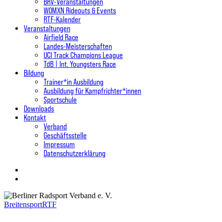
BRV-Veranstaltungen
WOMXN Rideouts & Events
RTF-Kalender
Veranstaltungen
Airfield Race
Landes-Meisterschaften
UCI Track Champions League
TdB | Int. Youngsters Race
Bildung
Trainer*in Ausbildung
Ausbildung für Kampfrichter*innen
Sportschule
Downloads
Kontakt
Verband
Geschäftsstelle
Impressum
Datenschutzerklärung
twitter
facebook
instagram
search
Breitensport
RTF