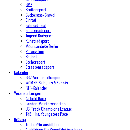
BMX
Breitensport
Cyclocross/Gravel
Einrad
Fahrrad Trial
Frauenradsport
Jugend Radsport
Kunstradsport
Mountainbike Berlin
Paracycling
Radball
Stehersport
Strassenradsport
Kalender
BRV-Veranstaltungen
WOMXN Rideouts & Events
RTF-Kalender
Veranstaltungen
Airfield Race
Landes-Meisterschaften
UCI Track Champions League
TdB | Int. Youngsters Race
Bildung
Trainer*in Ausbildung
Ausbildung für Kampfrichter*innen