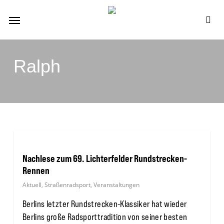
Skip
Menu
to
se
main
content
Ralph
Nachlese zum 69. Lichterfelder Rundstrecken-
Rennen
Aktuell
,
Straßenradsport
,
Veranstaltungen
Berlins letzter Rundstrecken-Klassiker hat wieder
Berlins große Radsporttradition von seiner besten