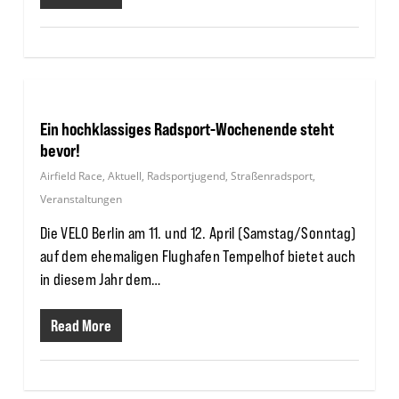
Ein hochklassiges Radsport-Wochenende steht
bevor!
Airfield Race
,
Aktuell
,
Radsportjugend
,
Straßenradsport
,
Veranstaltungen
Die VELO Berlin am 11. und 12. April (Samstag/Sonntag)
auf dem ehemaligen Flughafen Tempelhof bietet auch
in diesem Jahr dem…
Read More