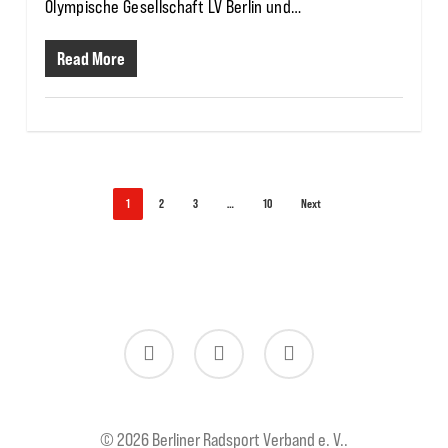
Olympische Gesellschaft LV Berlin und…
Read More
1
2
3
…
10
Next
twitter
facebook
instagram
© 2026 Berliner Radsport Verband e. V..