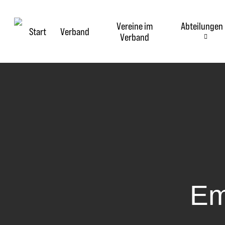
Skip
to
Vereine im
Abteilungen
main
Start
Verband
Verband
content
Em