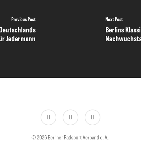
Previous Post
Next Post
 Deutschlands
Berlins Klass
für Jedermann
Nachwuchsta
twitter
facebook
instagram
© 2026 Berliner Radsport Verband e. V..