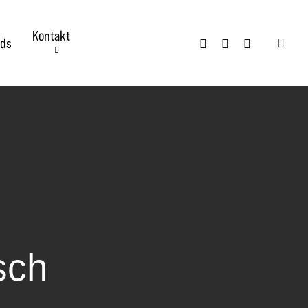
Kontakt
twitter
facebook
instagram
ds
searc
sch