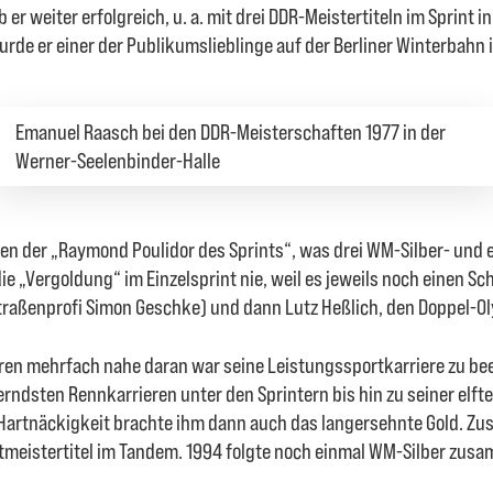
 er weiter erfolgreich, u. a. mit drei DDR-Meistertiteln im Sprint i
rde er einer der Publikumslieblinge auf der Berliner Winterbahn 
Emanuel Raasch bei den DDR-Meisterschaften 1977 in der
Werner-Seelenbinder-Halle
n der „Raymond Poulidor des Sprints“, was drei WM-Silber- und
ie „Vergoldung“ im Einzelsprint nie, weil es jeweils noch einen Sc
traßenprofi Simon Geschke) und dann Lutz Heßlich, den Doppel-O
hren mehrfach nahe daran war seine Leistungssportkarriere zu be
rndsten Rennkarrieren unter den Sprintern bis hin zu seiner elft
 Hartnäckigkeit brachte ihm dann auch das langersehnte Gold. Z
ltmeistertitel im Tandem. 1994 folgte noch einmal WM-Silber zusa