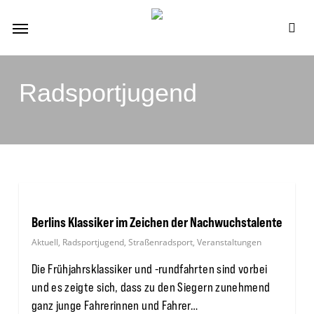
Skip
Menu
to
se
main
content
Radsportjugend
Berlins Klassiker im Zeichen der Nachwuchstalente
Aktuell
,
Radsportjugend
,
Straßenradsport
,
Veranstaltungen
Die Frühjahrsklassiker und -rundfahrten sind vorbei
und es zeigte sich, dass zu den Siegern zunehmend
ganz junge Fahrerinnen und Fahrer…