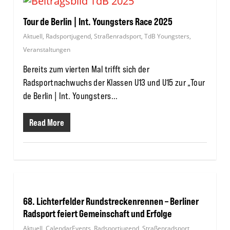
Tour de Berlin | Int. Youngsters Race 2025
Aktuell
,
Radsportjugend
,
Straßenradsport
,
TdB Youngsters
,
Veranstaltungen
Bereits zum vierten Mal trifft sich der
Radsportnachwuchs der Klassen U13 und U15 zur „Tour
de Berlin | Int. Youngsters...
Read More
68. Lichterfelder Rundstreckenrennen – Berliner
Radsport feiert Gemeinschaft und Erfolge
Aktuell
,
CalendarEvents
,
Radsportjugend
,
Straßenradsport
,