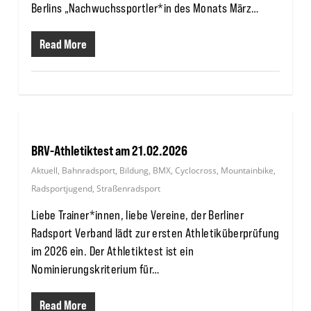
Berlins „Nachwuchssportler*in des Monats März…
Read More
BRV-Athletiktest am 21.02.2026
Aktuell
,
Bahnradsport
,
Bildung
,
BMX
,
Cyclocross
,
Mountainbike
,
Radsportjugend
,
Straßenradsport
Liebe Trainer*innen, liebe Vereine, der Berliner
Radsport Verband lädt zur ersten Athletiküberprüfung
im 2026 ein. Der Athletiktest ist ein
Nominierungskriterium für…
Read More