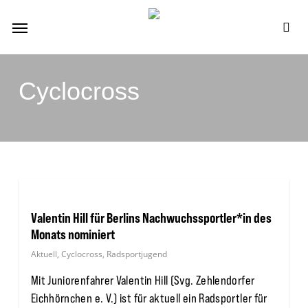
Skip
Menu
to
se
main
content
Cyclocross
Valentin Hill für Berlins Nachwuchssportler*in des
Monats nominiert
Aktuell
,
Cyclocross
,
Radsportjugend
Mit Juniorenfahrer Valentin Hill (Svg. Zehlendorfer
Eichhörnchen e. V.) ist für aktuell ein Radsportler für