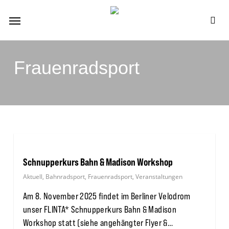
Skip
Menu
to
se
main
content
Frauenradsport
Schnupperkurs Bahn & Madison Workshop
Aktuell
,
Bahnradsport
,
Frauenradsport
,
Veranstaltungen
Am 8. November 2025 findet im Berliner Velodrom
unser FLINTA* Schnupperkurs Bahn & Madison
Workshop statt (siehe angehängter Flyer &…