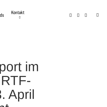
Kontakt
twitter
facebook
instagram
ds
searc
port im
 RTF-
 April