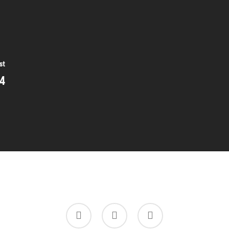
st
24
twitter
facebook
instagram