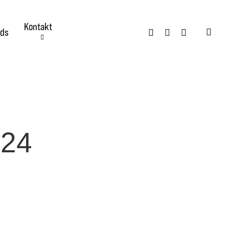
Kontakt
twitter
facebook
instagram
ds
searc
024