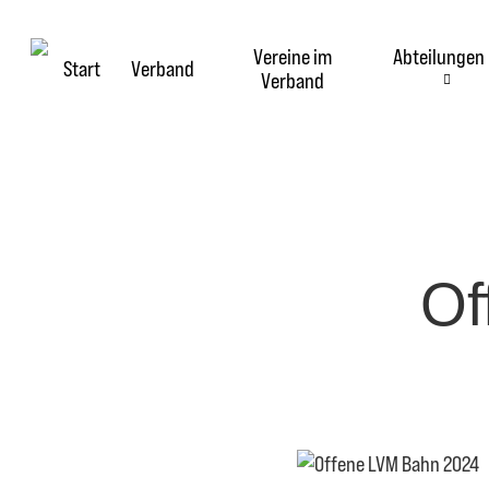
Skip
to
Vereine im
Abteilungen
main
Start
Verband
Verband
content
Of