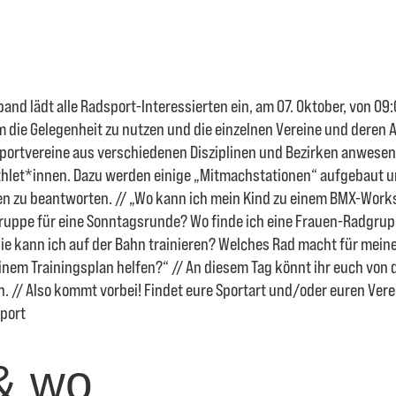
and lädt alle Radsport-Interessierten ein, am 07. Oktober, von 09:0
 die Gelegenheit zu nutzen und die einzelnen Vereine und deren 
sportvereine aus verschiedenen Disziplinen und Bezirken anwesend
hlet*innen. Dazu werden einige „Mitmachstationen“ aufgebaut un
n zu beantworten. // „Wo kann ich mein Kind zu einem BMX-Work
ruppe für eine Sonntagsrunde? Wo finde ich eine Frauen-Radgru
ie kann ich auf der Bahn trainieren? Welches Rad macht für mein
inem Trainingsplan helfen?“ // An diesem Tag könnt ihr euch von 
. // Also kommt vorbei! Findet eure Sportart und/oder euren Verei
sport
& wo