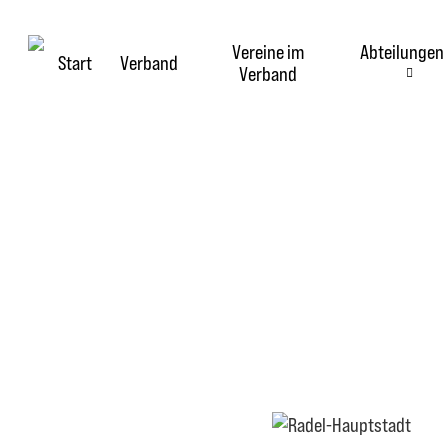
Skip
to
Vereine im
Abteilungen
main
Start
Verband
Verband
content