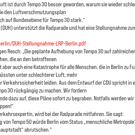
 Luft ist durch Tempo 30 besser geworden, warum sie wieder schl
Sie den Luftverschmutzungsplan
ch auf Bundesebene für Tempo 30 stark.“
 (DUH) unterstützt die Radparade und hat eine Stellungnahme zum
erlin/DUH-Stellungnahme-LRP-Berlin.pdf
en Resch: „Die geplante Aufhebung von Tempo 30 auf zahlreichen 
chen, die an den betroffenen
t aber auch eine Katastrophe für alle Menschen, die in Berlin zu 
müssten unter schlechterer Luft, mehr
Verkehrssicherheit leiden. Aus dem Entwurf der CDU spricht in er
mpo 30 rückgängig zu machen. Wir fordern
nde dazu auf, diese Pläne sofort zu begraben. Notfalls werden w
oppen!“
Verkehrsexpertin, wird bei der Radparade mitfahren. Sie sagt:
g von Tempo 50 würde Berlin vom Status „menschliche Metropole“
hauptstadt“ abrutschen.“