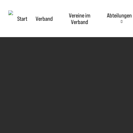
Skip
to
Vereine im
Abteilungen
main
Start
Verband
Verband
content