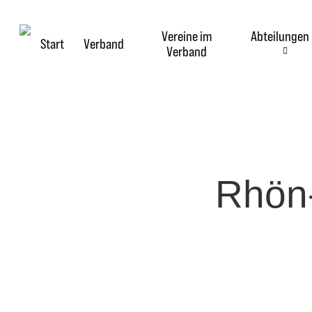
Skip
to
Vereine im
Abteilungen
main
Start
Verband
Verband
content
Rhön