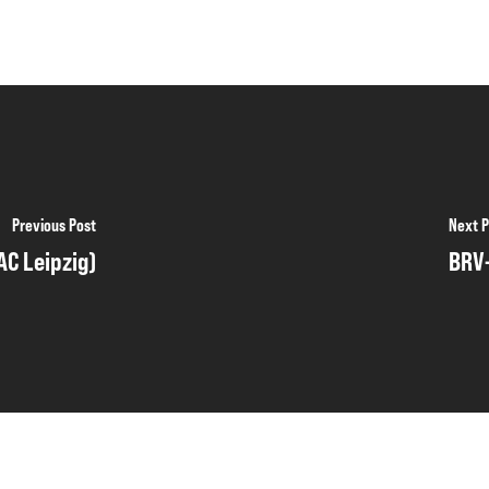
Previous Post
Next P
AC Leipzig)
BRV