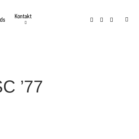
Kontakt
twitter
facebook
instagram
ds
searc
C ’77