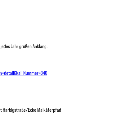
t jedes Jahr großen Anklang.
ion=detail&kal_Nummer=340
hrt Harbigstraße/Ecke Maikäferpfad