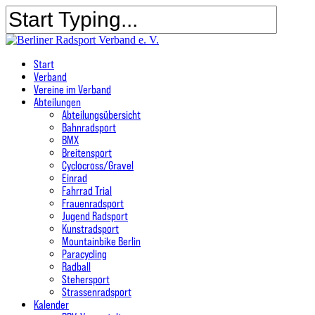
Skip
to
main
Close
content
Search
search
Menu
Start
Verband
Vereine im Verband
Abteilungen
Abteilungsübersicht
Bahnradsport
BMX
Breitensport
Cyclocross/Gravel
Einrad
Fahrrad Trial
Frauenradsport
Jugend Radsport
Kunstradsport
Mountainbike Berlin
Paracycling
Radball
Stehersport
Strassenradsport
Kalender