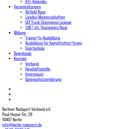
RTF-Kalender
Veranstaltungen
Airfield Race
Landes-Meisterschaften
UCI Track Champions League
TdB | Int. Youngsters Race
Bildung
Trainer*in Ausbildung
Ausbildung für Kampfrichter*innen
Sportschule
Downloads
Kontakt
Verband
Geschäftsstelle
Impressum
Datenschutzerklärung
twitter
facebook
instagram
Berliner Radsport Verband e.V.
Paul-Heyse-Str. 29
10407 Berlin
info@berlin-radsport.de