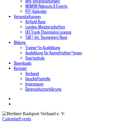
BRV-Veranstaltungen
WOMXN Rideouts & Events
RTF-Kalender
Veranstaltungen
Airfield Race
Landes-Meisterschaften
UCI Track Champions League
TdB | Int. Youngsters Race
Bildung
Trainer*in Ausbildung
Ausbildung für Kampfrichter*innen
Sportschule
Downloads
Kontakt
Verband
Geschäftsstelle
Impressum
Datenschutzerklärung
twitter
facebook
instagram
search
CalendarEvents