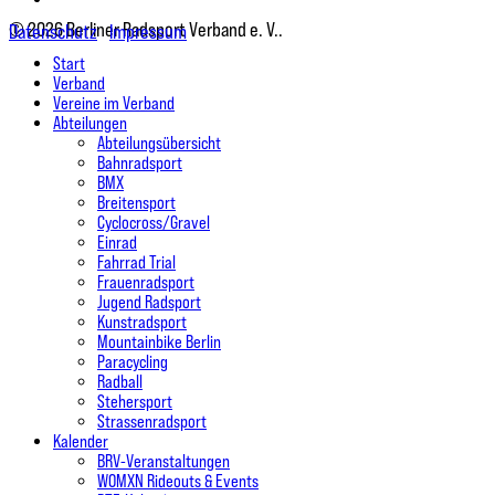
© 2026 Berliner Radsport Verband e. V..
Datenschutz
Impressum
Close
Start
Menu
Verband
Vereine im Verband
Abteilungen
Abteilungsübersicht
Bahnradsport
BMX
Breitensport
Cyclocross/Gravel
Einrad
Fahrrad Trial
Frauenradsport
Jugend Radsport
Kunstradsport
Mountainbike Berlin
Paracycling
Radball
Stehersport
Strassenradsport
Kalender
BRV-Veranstaltungen
WOMXN Rideouts & Events