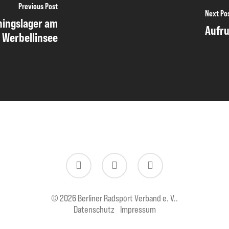
Previous Post
Next Po
ningslager am
Aufru
Werbellinsee
twitter
facebook
instagram
© 2026 Berliner Radsport Verband e. V..
Datenschutz
Impressum