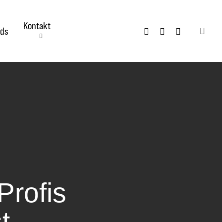
Kontakt
twitter
facebook
instagram
ds
searc
Profis
t