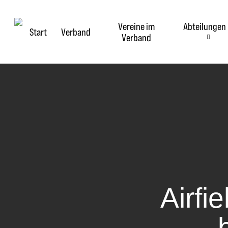
Skip
to
Vereine im
Abteilungen
main
Start
Verband
Verband
content
Airfi