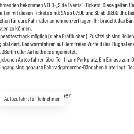
lnehmenden bekommen VELO-„Side Events“-Tickets. Diese gelten fü
iten mit diesen Tickets sind: SA ab 07:00 und SO ab 08:00 Uhr. Be
hen für eure Fahrräder annehmen/erfragen. Ihr braucht das Bä
ssen zu können.
eedtesttrack möglich (siehe Grafik oben). Zusätzlich sind Rollen
g platziert. Das warmfahren auf dem freien Vorfeld des Flughafens 
ELOBerlin oder Airfieldrace angemietet.
ebenen Autos fahren über Tor 11 zum Parkplatz. Ein Einlass zum G
 Eingang sind genauso Fahrradgarderobe-Bändchen hinterlegt. Der
Autozufahrt für Teilnehmer