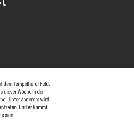
auf dem Tempelhofer Feld.
s dieser Woche in der
abei. Unter anderem wird
antreten. Und er kommt
ie sein!