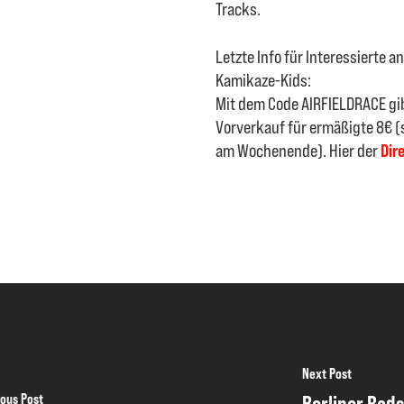
Tracks.
Letzte Info für Interessierte a
Kamikaze-Kids:
Mit dem Code AIRFIELDRACE gib
Vorverkauf für ermäßigte 8€ (s
am Wochenende). Hier der
Dir
Next Post
ious Post
Berliner Rad