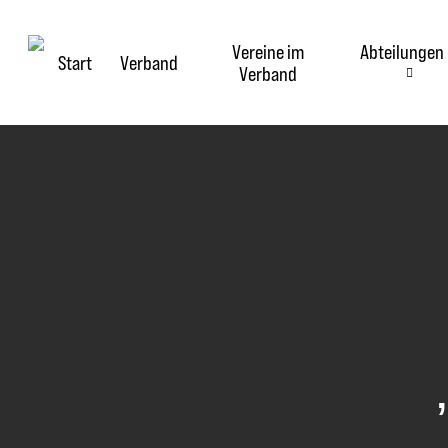
Skip
to
Vereine im
Abteilungen
main
Start
Verband
Verband
content