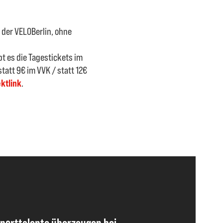
n der VELOBerlin, ohne
t es die Tagestickets im
tatt 9€ im VVK / statt 12€
ektlink
.
sporttalente überzeugen bei