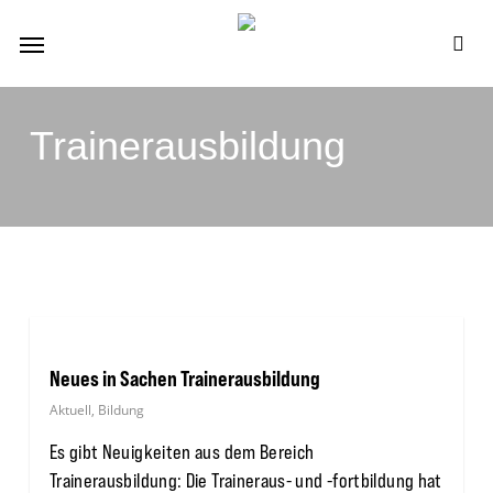
Skip
Menu
to
se
main
content
Trainerausbildung
Neues in Sachen Trainerausbildung
Aktuell
,
Bildung
Es gibt Neuigkeiten aus dem Bereich
Trainerausbildung: Die Traineraus- und -fortbildung hat