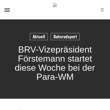
Skip
Menu
to
se
main
content
Aktuell
Bahnradsport
BRV-Vizepräsident
Förstemann startet
diese Woche bei der
Para-WM