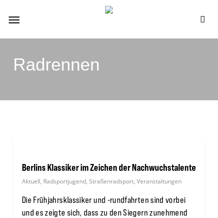
Skip
Menu
to
se
main
content
Radrennen
Berlins Klassiker im Zeichen der Nachwuchstalente
Aktuell
,
Radsportjugend
,
Straßenradsport
,
Veranstaltungen
Die Frühjahrsklassiker und -rundfahrten sind vorbei
und es zeigte sich, dass zu den Siegern zunehmend